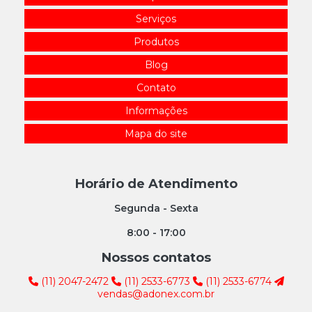
Serviços
Produtos
Blog
Contato
Informações
Mapa do site
Horário de Atendimento
Segunda - Sexta
8:00 - 17:00
Nossos contatos
(11) 2047-2472
(11) 2533-6773
(11) 2533-6774
vendas@adonex.com.br