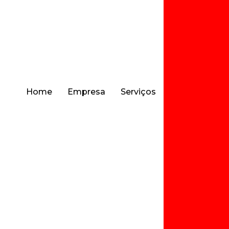
Mode
Modelo de Si
Mod
Mod
Modelos d
Home
Empresa
Serviços
Mod
Mod
Mod
Kit de Rea
Plástic
Pro
Reato