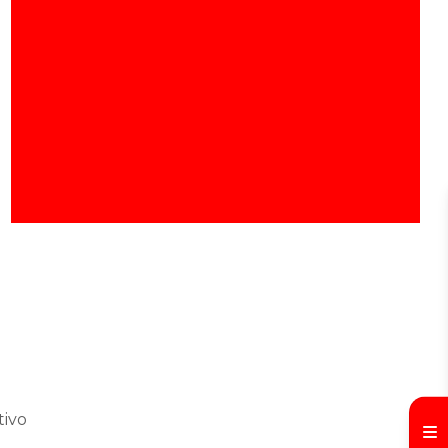
Vidraria para laboratório escolar
Vidraria para laboratório de manipulação
Vidraria laboratório de química
Vidrarias e equipamentos de laboratório
Vidrarias para laboratório SP
Vidros especiais para laboratório
tivo