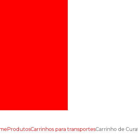
camisado com charuto
poroso
tes em vidro borossilicato
rarias especiais
CR
Cadinho de Alumina
erto de Vidrarias
robiana - Agar Rainbow®
ada Cátodo Oco
gentes químicos
pto de Silicone
encionais para Laboratório
me
Produtos
Carrinhos para transportes
Carrinho de Cura